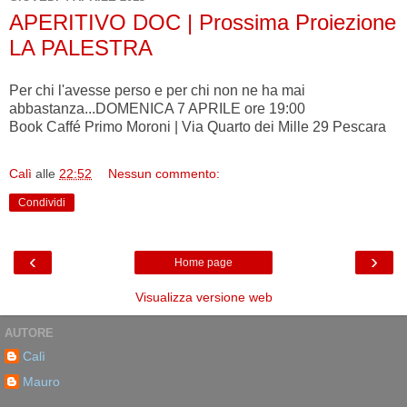
APERITIVO DOC | Prossima Proiezione
LA PALESTRA
Per chi l'avesse perso e per chi non ne ha mai
abbastanza...DOMENICA 7 APRILE ore 19:00
Book Caffé Primo Moroni | Via Quarto dei Mille 29 Pescara
Calì
alle
22:52
Nessun commento:
Condividi
‹
›
Home page
Visualizza versione web
AUTORE
Calì
Mauro