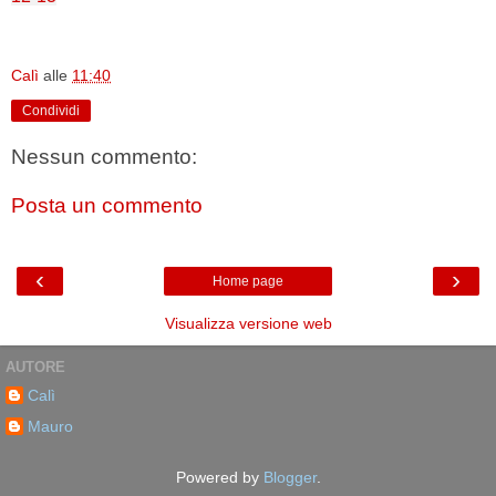
Calì
alle
11:40
Condividi
Nessun commento:
Posta un commento
‹
›
Home page
Visualizza versione web
AUTORE
Calì
Mauro
Powered by
Blogger
.