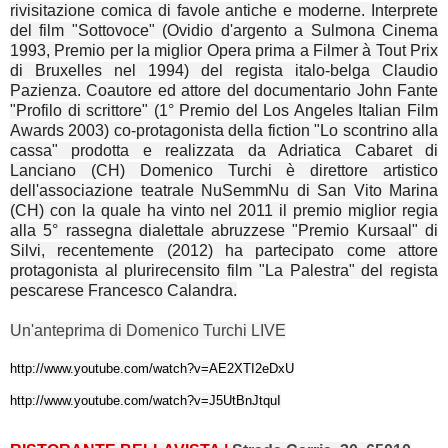
rivisitazione comica di favole antiche e moderne. Interprete
del film "Sottovoce" (Ovidio d'argento a Sulmona Cinema
1993, Premio per la miglior Opera prima a Filmer à Tout Prix
di Bruxelles nel 1994) del regista italo-belga Claudio
Pazienza. Coautore ed attore del documentario John Fante
"Profilo di scrittore" (1° Premio del Los Angeles Italian Film
Awards 2003) co-protagonista della fiction "Lo scontrino alla
cassa" prodotta e realizzata da Adriatica Cabaret di
Lanciano (CH) Domenico Turchi è direttore artistico
dell'associazione teatrale NuSemmNu di San Vito Marina
(CH) con la quale ha vinto nel 2011 il premio miglior regia
alla 5° rassegna dialettale abruzzese "Premio Kursaal" di
Silvi, recentemente (2012) ha partecipato come attore
protagonista al plurirecensito film "La Palestra" del regista
pescarese Francesco Calandra.
Un'anteprima di Domenico Turchi LIVE
http://www.youtube.com/watch?
v=AE2XTI2eDxU
http://www.youtube.com/watch?
v=J5UtBnJtquI