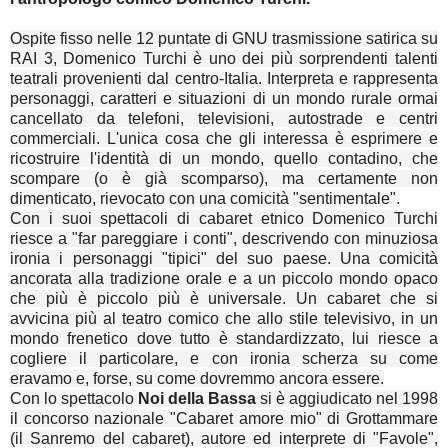
Ospite fisso nelle 12 puntate di GNU trasmissione satirica su
RAI 3, Domenico Turchi è uno dei più sorprendenti talenti
teatrali provenienti dal centro-Italia. Interpreta e rappresenta
personaggi, caratteri e situazioni di un mondo rurale ormai
cancellato da telefoni, televisioni, autostrade e centri
commerciali. L'unica cosa che gli interessa è esprimere e
ricostruire l'identità di un mondo, quello contadino, che
scompare (o è già scomparso), ma certamente non
dimenticato, rievocato con una comicità "sentimentale".
Con i suoi spettacoli di cabaret etnico Domenico Turchi
riesce a "far pareggiare i conti", descrivendo con minuziosa
ironia i personaggi "tipici" del suo paese. Una comicità
ancorata alla tradizione orale e a un piccolo mondo opaco
che più è piccolo più è universale. Un cabaret che si
avvicina più al teatro comico che allo stile televisivo, in un
mondo frenetico dove tutto è standardizzato, lui riesce a
cogliere il particolare, e con ironia scherza su come
eravamo e, forse, su come dovremmo ancora essere.
Con lo spettacolo
Noi della Bassa
si è aggiudicato nel 1998
il concorso nazionale "Cabaret amore mio" di Grottammare
(il Sanremo del cabaret), autore ed interprete di "Favole",