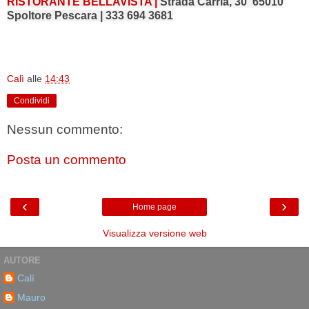
RISTORANTE BELLAVISTA |
Strada Carria, 30 65010
Spoltore Pescara |
333 694 3681
Calì
alle
14:43
Condividi
Nessun commento:
Posta un commento
‹
›
Home page
Visualizza versione web
AUTORE
Calì
Mauro