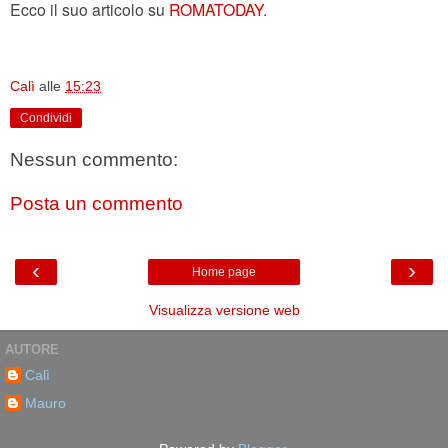
Ecco il suo articolo su
ROMATODAY
.
Calì
alle
15:23
Condividi
Nessun commento:
Posta un commento
‹
›
Home page
Visualizza versione web
AUTORE
Calì
Mauro